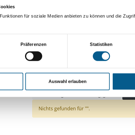
Cookies
ingeben. Ergebnisse können durch die Wahl von Bereichen o
unktionen für soziale Medien anbieten zu können und die Zugrif
Suchen
Präferenzen
Statistiken
Aktive Filter:
Themen: Kinder, Jugendliche & Familie
Themen: Natur- & Umweltschutz
Themen: Kuns
Auswahl erlauben
Themen: Tierschutz
Themen: Denkmalschutz
Themen: Bürgerschaftliches Engagement
Alle 
Nichts gefunden für "".