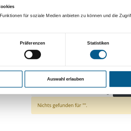
Cookies
ingeben. Ergebnisse können durch die Wahl von Bereichen o
unktionen für soziale Medien anbieten zu können und die Zugrif
Suchen
Präferenzen
Statistiken
Aktive Filter:
Bereiche: Stiftungen
Themen: Kinder, Jugendli
Themen: Natur- & Umweltschutz
Themen: Tier
Auswahl erlauben
Themen: Bildung und Erziehung
Themen: Wissenschaft und Forschung
Alle Fil
Nichts gefunden für "".