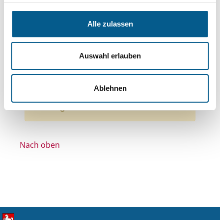
Themen: Kinder, Jugendliche & Familie
Themen: Wohlfahrtswesen
Alle zulassen
Themen: Gesundheitswesen
Themen: Tierschutz
Themen: Kunst & Kultur
Auswahl erlauben
Themen: Bürgerschaftliches Engagement
Alle Filter entfernen
Ablehnen
Nichts gefunden für "".
Nach oben