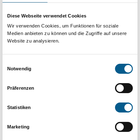
Projekt oder ein Vorhaben? Hier können Sie
direkt über unsere Fördermitteldatenbank und
Diese Webseite verwendet Cookies
Stiftungsdatenbank recherchieren. Bei der
Wir verwenden Cookies, um Funktionen für soziale
Suche bitte die Groß- und Kleinschreibung
Medien anbieten zu können und die Zugriffe auf unsere
Website zu analysieren.
beachten.
Einwilligungsauswahl
Bitte Suchbegriff eingeben. Ergebnisse
Notwendig
können durch die Wahl von Bereichen oder
Kategorien verfeinert werden.
Präferenzen
Suchen
Statistiken
Aktive Filter:
Marketing