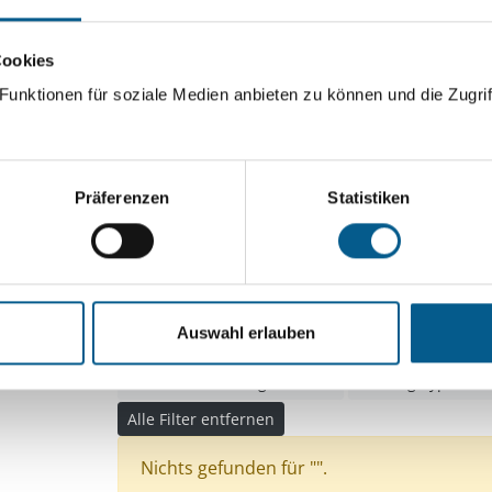
ingeben. Ergebnisse können durch die Wahl von Bereichen o
Cookies
unktionen für soziale Medien anbieten zu können und die Zugrif
Suchen
Aktive Filter:
Präferenzen
Statistiken
Bereiche: Stiftungen
Themen: Kinder, Jugendli
Themen: Wohlfahrtswesen
Themen: Gesundhe
Themen: Natur- & Umweltschutz
Themen: Kuns
Auswahl erlauben
Themen: Heimatpflege
Themen: Bürgerschaftl
Themen: Wohltätige Zwecke
Stiftungstyp: Lokal
Alle Filter entfernen
Nichts gefunden für "".