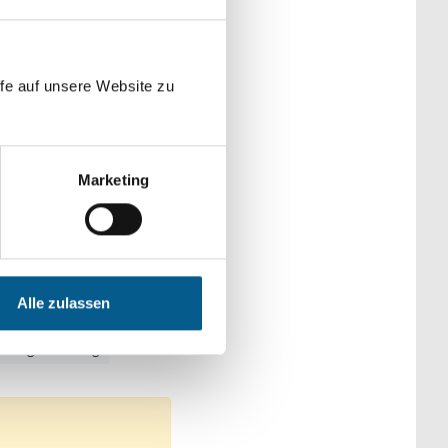
der Kategorien
fe auf unsere Website zu
Marketing
che & Familie
itswesen
t & Kultur
Alle zulassen
iches Engagement
 tätige Stiftung