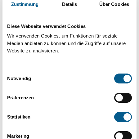
Projekt oder ein Vorhaben? Hier können Sie
Zustimmung
Details
Über Cookies
direkt über unsere Fördermitteldatenbank und
Stiftungsdatenbank recherchieren. Bei der
Diese Webseite verwendet Cookies
Suche bitte die Groß- und Kleinschreibung
Wir verwenden Cookies, um Funktionen für soziale
beachten.
Medien anbieten zu können und die Zugriffe auf unsere
Website zu analysieren.
Bitte Suchbegriff eingeben. Ergebnisse
Einwilligungsauswahl
können durch die Wahl von Bereichen oder
Notwendig
Kategorien verfeinert werden.
Präferenzen
Suchen
Statistiken
Aktive Filter:
Marketing