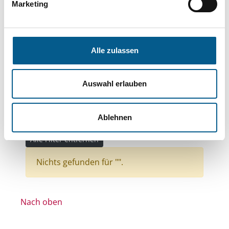
Bereiche: Stiftungen
Marketing
Themen: Kinder, Jugendliche & Familie
Themen: Wohlfahrtswesen
Alle zulassen
Themen: Gesundheitswesen
Themen: Natur- & Umweltschutz
Auswahl erlauben
Themen: Heimatpflege
Themen: Bürgerschaftliches Engagement
Ablehnen
Themen: Denkmalschutz und Denkmalpflege
Alle Filter entfernen
Nichts gefunden für "".
Nach oben