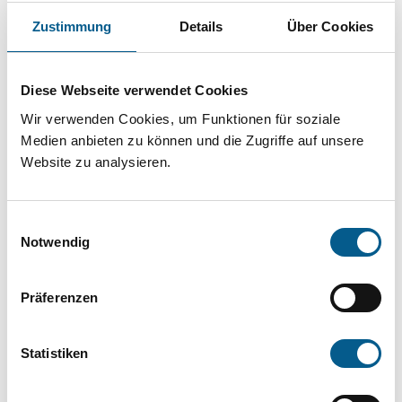
Projekt oder ein Vorhaben? Hier können Sie
Zustimmung
Details
Über Cookies
direkt über unsere Fördermitteldatenbank und
Stiftungsdatenbank recherchieren. Bei der
Diese Webseite verwendet Cookies
Suche bitte die Groß- und Kleinschreibung
Wir verwenden Cookies, um Funktionen für soziale
beachten.
Medien anbieten zu können und die Zugriffe auf unsere
Website zu analysieren.
Bitte Suchbegriff eingeben. Ergebnisse
können durch die Wahl von Bereichen oder
Einwilligungsauswahl
Kategorien verfeinert werden.
Notwendig
Suchen
Präferenzen
Aktive Filter:
Statistiken