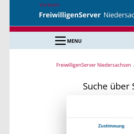
Vorlesen
MENU
FreiwilligenServer Niedersachsen
Suche über 
Sie suchen finanzielle
unsere Fördermittelda
Kleinschreibung beach
Zustimmung