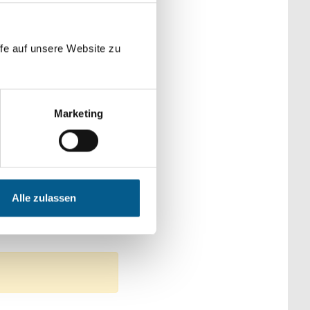
der Kategorien
fe auf unsere Website zu
Marketing
che & Familie
itswesen
matpflege
Alle zulassen
en: Wohltätige Zwecke