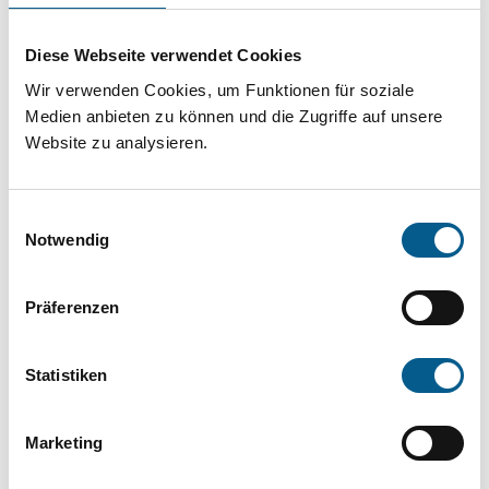
Projekt oder ein Vorhaben? Hier können Sie
direkt über unsere Fördermitteldatenbank und
Diese Webseite verwendet Cookies
Stiftungsdatenbank recherchieren. Bei der
Wir verwenden Cookies, um Funktionen für soziale
Suche bitte die Groß- und Kleinschreibung
Medien anbieten zu können und die Zugriffe auf unsere
Website zu analysieren.
beachten.
Einwilligungsauswahl
Bitte Suchbegriff eingeben. Ergebnisse
Notwendig
können durch die Wahl von Bereichen oder
Kategorien verfeinert werden.
Präferenzen
Suchen
Statistiken
Aktive Filter:
Marketing