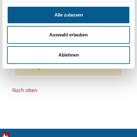
Themen: Kinder, Jugendliche & Familie
Themen: Wohlfahrtswesen
Alle zulassen
Themen: Wohltätige Zwecke
Themen: Sonstige
Themen: Ländliche Entwicklung
Auswahl erlauben
Themen: Politische Bildung & Demokratie
Themen: Kunst & Kultur
Alle Filter entfernen
Ablehnen
Nichts gefunden für "".
Nach oben