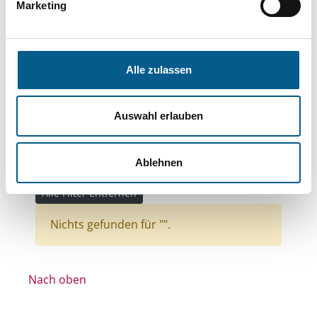
Themen: Kinder, Jugendliche & Familie
Marketing
Themen: Wohlfahrtswesen
Themen: Wohltätige Zwecke
Alle zulassen
Themen: Wissenschaft und Forschung
Themen: Kunst & Kultur
Auswahl erlauben
Themen: Gesundheitswesen
Themen: Denkmalschutz
Ablehnen
Stiftungstyp: Lokale Stiftung
Alle Filter entfernen
Nichts gefunden für "".
Nach oben