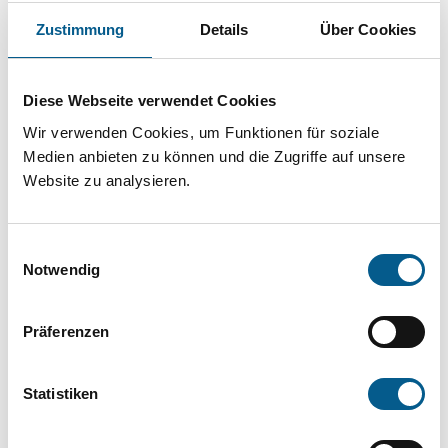
Projekt oder ein Vorhaben? Hier können Sie
Zustimmung
Details
Über Cookies
direkt über unsere Fördermitteldatenbank und
Stiftungsdatenbank recherchieren. Bei der
Diese Webseite verwendet Cookies
Suche bitte die Groß- und Kleinschreibung
Wir verwenden Cookies, um Funktionen für soziale
beachten.
Medien anbieten zu können und die Zugriffe auf unsere
Website zu analysieren.
Bitte Suchbegriff eingeben. Ergebnisse
können durch die Wahl von Bereichen oder
Einwilligungsauswahl
Kategorien verfeinert werden.
Notwendig
Suchen
Präferenzen
Aktive Filter:
Statistiken