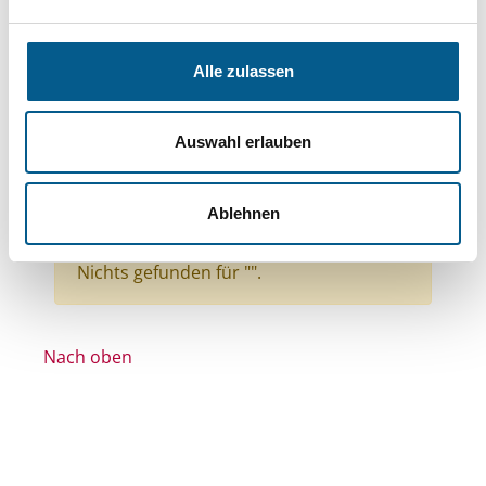
Bereiche: Stiftungen
Themen: Kinder, Jugendliche & Familie
Alle zulassen
Themen: Wohlfahrtswesen
Themen: Wohltätige Zwecke
Auswahl erlauben
Themen: Wissenschaft und Forschung
Stiftungstyp: Lokale Stiftung
Ablehnen
Alle Filter entfernen
Nichts gefunden für "".
Nach oben