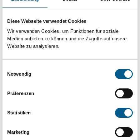
Projekt oder ein Vorhaben? Hier können Sie
direkt über unsere Fördermitteldatenbank und
Diese Webseite verwendet Cookies
Stiftungsdatenbank recherchieren. Bei der
Wir verwenden Cookies, um Funktionen für soziale
Suche bitte die Groß- und Kleinschreibung
Medien anbieten zu können und die Zugriffe auf unsere
beachten.
Website zu analysieren.
Bitte Suchbegriff eingeben. Ergebnisse
Einwilligungsauswahl
können durch die Wahl von Bereichen oder
Notwendig
Kategorien verfeinert werden.
Präferenzen
Suchen
Statistiken
Aktive Filter:
Marketing