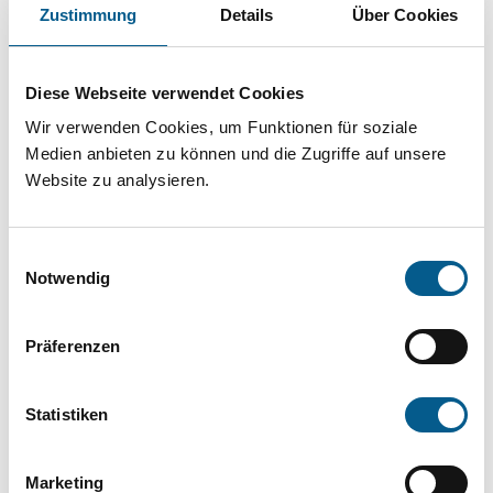
Projekt oder ein Vorhaben? Hier können Sie
Zustimmung
Details
Über Cookies
direkt über unsere Fördermitteldatenbank und
Stiftungsdatenbank recherchieren. Bei der
Diese Webseite verwendet Cookies
Suche bitte die Groß- und Kleinschreibung
Wir verwenden Cookies, um Funktionen für soziale
beachten.
Medien anbieten zu können und die Zugriffe auf unsere
Website zu analysieren.
Bitte Suchbegriff eingeben. Ergebnisse
Einwilligungsauswahl
können durch die Wahl von Bereichen oder
Notwendig
Kategorien verfeinert werden.
Präferenzen
Suchen
Statistiken
Aktive Filter:
Marketing