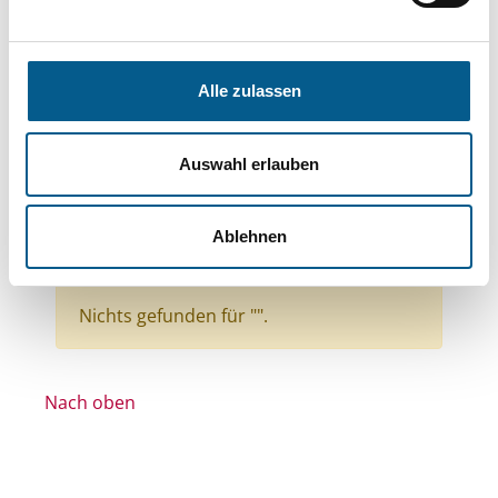
Bereiche: Stiftungen
Themen: Kinder, Jugendliche & Familie
Themen: Wohlfahrtswesen
Alle zulassen
Themen: Wissenschaft und Forschung
Themen: Kunst & Kultur
Auswahl erlauben
Themen: Natur- & Umweltschutz
Stiftungstyp: Lokale Stiftung
Ablehnen
Alle Filter entfernen
Nichts gefunden für "".
Nach oben