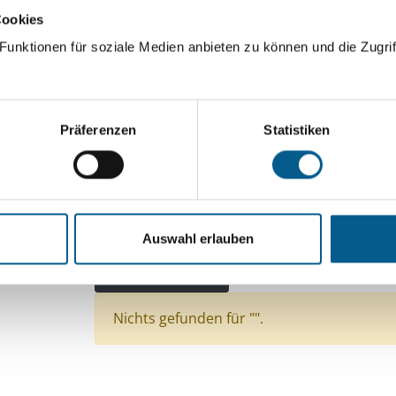
Cookies
ingeben. Ergebnisse können durch die Wahl von Bereichen o
unktionen für soziale Medien anbieten zu können und die Zugrif
Suchen
Präferenzen
Statistiken
Aktive Filter:
Bereiche: Stiftungen
Themen: Kinder, Jugendli
Themen: Wohlfahrtswesen
Themen: Kunst & K
Auswahl erlauben
Themen: Heimatpflege
Themen: Bürgerschaftl
Alle Filter entfernen
Nichts gefunden für "".