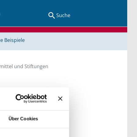
Suche
e Beispiele
ittel und Stiftungen
en Sie direkt über
he bitte die Groß- und
Über Cookies