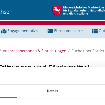
Engagementatlas
Ehrenamtskarte
Gut
Ansprechpersonen & Einrichtungen
Suche über Förderm
Stiftungen und Fördermittel
 Unterstützung für ein Projekt oder ein Vorhaben? Hier könn
tenbank und Stiftungsdatenbank recherchieren. Bei der Suc
Details
ten.