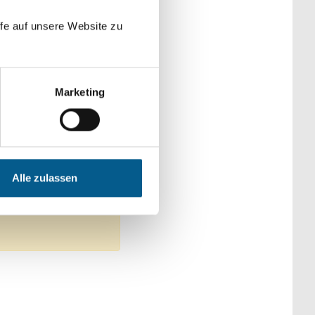
der Kategorien
fe auf unsere Website zu
Marketing
che & Familie
r- & Umweltschutz
Alle zulassen