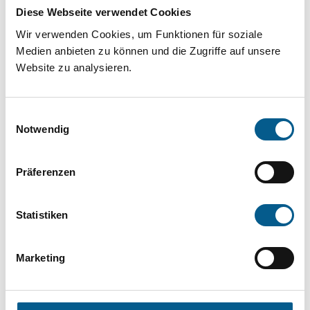
Projekt oder ein Vorhaben? Hier können Sie
Diese Webseite verwendet Cookies
direkt über unsere Fördermitteldatenbank und
Wir verwenden Cookies, um Funktionen für soziale
Stiftungsdatenbank recherchieren. Bei der
Medien anbieten zu können und die Zugriffe auf unsere
Website zu analysieren.
Suche bitte die Groß- und Kleinschreibung
beachten.
Einwilligungsauswahl
Notwendig
Bitte Suchbegriff eingeben. Ergebnisse
können durch die Wahl von Bereichen oder
Präferenzen
Kategorien verfeinert werden.
Statistiken
Suchen
Marketing
Aktive Filter: