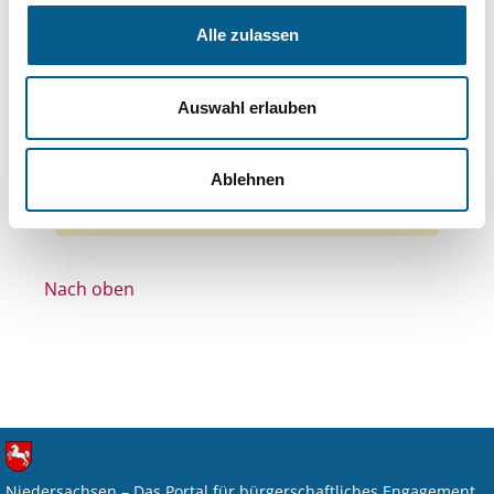
Bereiche: Stiftungen
Alle zulassen
Themen: Kinder, Jugendliche & Familie
Themen: Bildung und Erziehung
Auswahl erlauben
Themen: Wohlfahrtswesen
Alle Filter entfernen
Ablehnen
Nichts gefunden für "".
Nach oben
Niedersachsen – Das Portal für bürgerschaftliches Engagement