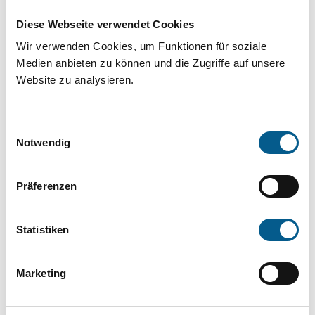
Projekt oder ein Vorhaben? Hier können Sie
Diese Webseite verwendet Cookies
direkt über unsere Fördermitteldatenbank und
Wir verwenden Cookies, um Funktionen für soziale
Stiftungsdatenbank recherchieren. Bei der
Medien anbieten zu können und die Zugriffe auf unsere
Suche bitte die Groß- und Kleinschreibung
Website zu analysieren.
beachten.
Einwilligungsauswahl
Bitte Suchbegriff eingeben. Ergebnisse
Notwendig
können durch die Wahl von Bereichen oder
Präferenzen
Kategorien verfeinert werden.
Suchen
Statistiken
Aktive Filter:
Marketing