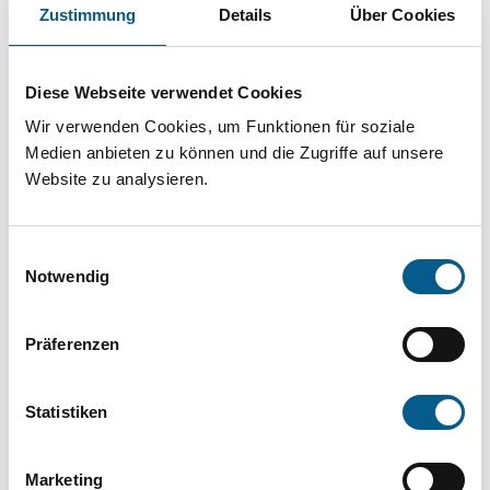
Projekt oder ein Vorhaben? Hier können Sie
Zustimmung
Details
Über Cookies
direkt über unsere Fördermitteldatenbank und
Stiftungsdatenbank recherchieren. Bei der
Diese Webseite verwendet Cookies
Suche bitte die Groß- und Kleinschreibung
Wir verwenden Cookies, um Funktionen für soziale
beachten.
Medien anbieten zu können und die Zugriffe auf unsere
Website zu analysieren.
Bitte Suchbegriff eingeben. Ergebnisse
Einwilligungsauswahl
können durch die Wahl von Bereichen oder
Notwendig
Kategorien verfeinert werden.
Präferenzen
Suchen
Statistiken
Aktive Filter:
Marketing