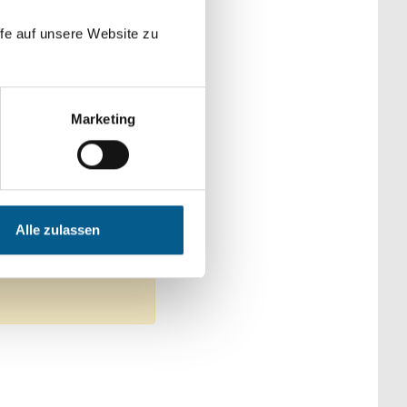
der Kategorien
fe auf unsere Website zu
Marketing
: Denkmalschutz
und Erziehung
Alle zulassen
 entfernen