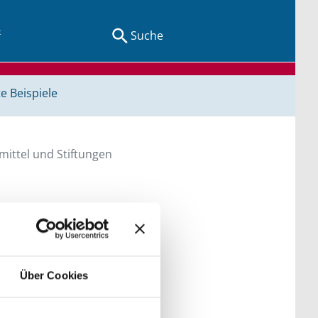
Suche
e Beispiele
ittel und Stiftungen
en Sie direkt über
he bitte die Groß- und
Über Cookies