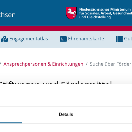
Engagementatlas
Ehrenamtskarte
Gut
Ansprechpersonen & Einrichtungen
Suche über Förderm
Stiftungen und Fördermittel
 Unterstützung für ein Projekt oder ein Vorhaben? Hier könn
tenbank und Stiftungsdatenbank recherchieren. Bei der Suc
Details
ten.