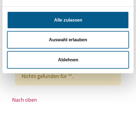
Themen: Kinder, Jugendliche & Familie
Themen: Natur- & Umweltschutz
Alle zulassen
Themen: Kunst & Kultur
Themen: Gesundheitswesen
Auswahl erlauben
Themen: Ländliche Entwicklung
Themen: Seniorinnen, Senioren & Pflege
Ablehnen
Alle Filter entfernen
Nichts gefunden für "".
Nach oben