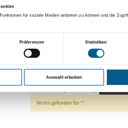
Cookies
ingeben. Ergebnisse können durch die Wahl von Bereichen o
unktionen für soziale Medien anbieten zu können und die Zugrif
Suchen
Präferenzen
Statistiken
Aktive Filter:
Themen: Kinder, Jugendliche & Familie
Themen: Natur- & Umweltschutz
Themen: Ges
Auswahl erlauben
Themen: Politische Bildung & Demokratie
Themen: Bildung und Erziehung
Alle Filter en
Nichts gefunden für "".