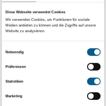
Projekt oder ein Vorhaben? Hier können Sie
direkt über unsere Fördermitteldatenbank und
Diese Webseite verwendet Cookies
Stiftungsdatenbank recherchieren. Bei der
Wir verwenden Cookies, um Funktionen für soziale
Suche bitte die Groß- und Kleinschreibung
Medien anbieten zu können und die Zugriffe auf unsere
Website zu analysieren.
beachten.
Einwilligungsauswahl
Bitte Suchbegriff eingeben. Ergebnisse
Notwendig
können durch die Wahl von Bereichen oder
Kategorien verfeinert werden.
Präferenzen
Suchen
Statistiken
Aktive Filter:
Marketing