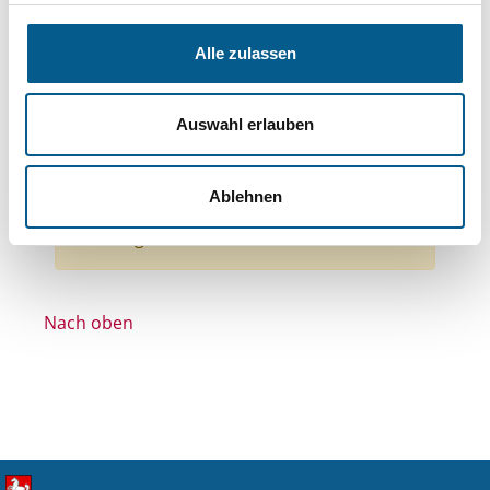
Themen: Kinder, Jugendliche & Familie
Themen: Politische Bildung & Demokratie
Alle zulassen
Themen: Bürgerschaftliches Engagement
Themen: Denkmalschutz
Auswahl erlauben
Themen: Wissenschaft und Forschung
Alle Filter entfernen
Ablehnen
Nichts gefunden für "".
Nach oben