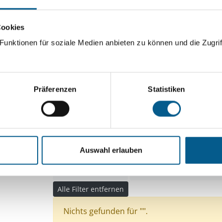
ingeben. Ergebnisse können durch die Wahl von Bereichen o
Cookies
unktionen für soziale Medien anbieten zu können und die Zugrif
Suchen
Aktive Filter:
Präferenzen
Statistiken
Themen: Kinder, Jugendliche & Familie
Themen
Themen: Wissenschaft und Forschung
Themen: Seniorinnen, Senioren & Pflege
Auswahl erlauben
Themen: Bürgerschaftliches Engagement
Them
Themen: Tierschutz
Themen: Natur- & Umwelt
Alle Filter entfernen
Nichts gefunden für "".