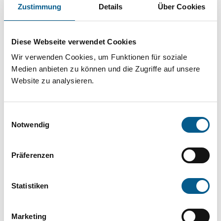
Projekt oder ein Vorhaben? Hier können Sie
Zustimmung
Details
Über Cookies
direkt über unsere Fördermitteldatenbank und
Stiftungsdatenbank recherchieren. Bei der
Diese Webseite verwendet Cookies
Suche bitte die Groß- und Kleinschreibung
Wir verwenden Cookies, um Funktionen für soziale
beachten.
Medien anbieten zu können und die Zugriffe auf unsere
Website zu analysieren.
Bitte Suchbegriff eingeben. Ergebnisse
Einwilligungsauswahl
können durch die Wahl von Bereichen oder
Notwendig
Kategorien verfeinert werden.
Präferenzen
Suchen
Statistiken
Aktive Filter:
Marketing