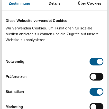
Projekt oder ein Vorhaben? Hier können Sie
Zustimmung
Details
Über Cookies
direkt über unsere Fördermitteldatenbank und
Stiftungsdatenbank recherchieren. Bei der
Diese Webseite verwendet Cookies
Suche bitte die Groß- und Kleinschreibung
Wir verwenden Cookies, um Funktionen für soziale
beachten.
Medien anbieten zu können und die Zugriffe auf unsere
Website zu analysieren.
Bitte Suchbegriff eingeben. Ergebnisse
Einwilligungsauswahl
können durch die Wahl von Bereichen oder
Notwendig
Kategorien verfeinert werden.
Präferenzen
Suchen
Statistiken
Aktive Filter:
Marketing