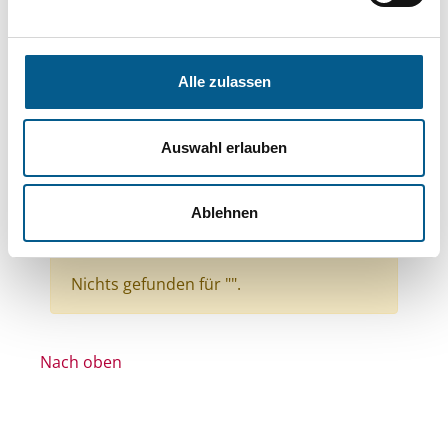
Themen: Kinder, Jugendliche & Familie
Themen: Wohltätige Zwecke
Themen: Wissenschaft und Forschung
Alle zulassen
Themen: Seniorinnen, Senioren & Pflege
Themen: Bildung und Erziehung
Auswahl erlauben
Themen: Menschen mit Behinderung
Themen: Tierschutz
Themen: Kunst & Kultur
Ablehnen
Themen: Denkmalschutz
Alle Filter entfernen
Nichts gefunden für "".
Nach oben