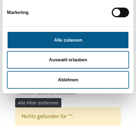
Themen: Kinder, Jugendliche & Familie
Themen: Wohltätige Zwecke
Marketing
Themen: Wissenschaft und Forschung
Themen: Seniorinnen, Senioren & Pflege
Alle zulassen
Themen: Bildung und Erziehung
Themen: Menschen mit Behinderung
Auswahl erlauben
Themen: Tierschutz
Themen: Kunst & Kultur
Themen: Denkmalschutz
Ablehnen
Themen: Bürgerschaftliches Engagement
Themen: Gesundheitswesen
Alle Filter entfernen
Nichts gefunden für "".