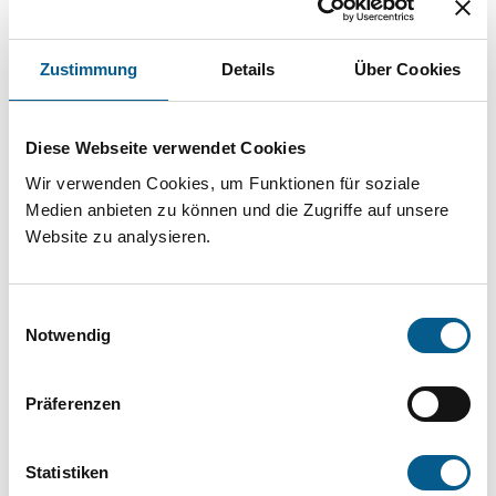
Projekt oder ein Vorhaben? Hier können Sie
direkt über unsere Fördermitteldatenbank und
Zustimmung
Details
Über Cookies
Stiftungsdatenbank recherchieren. Bei der
Suche bitte die Groß- und Kleinschreibung
Diese Webseite verwendet Cookies
beachten.
Wir verwenden Cookies, um Funktionen für soziale
Medien anbieten zu können und die Zugriffe auf unsere
Bitte Suchbegriff eingeben. Ergebnisse
Website zu analysieren.
können durch die Wahl von Bereichen oder
Kategorien verfeinert werden.
Einwilligungsauswahl
Notwendig
Suchen
Präferenzen
Aktive Filter:
Statistiken