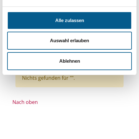
Bereiche: Stiftungen
Themen: Kinder, Jugendliche & Familie
Alle zulassen
Themen: Wohltätige Zwecke
Themen: Wissenschaft und Forschung
Auswahl erlauben
Themen: Seniorinnen, Senioren & Pflege
Themen: Denkmalschutz
Ablehnen
Themen: Heimatpflege
Alle Filter entfernen
Nichts gefunden für "".
Nach oben