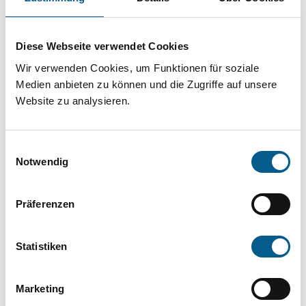
Projekt oder ein Vorhaben? Hier können Sie
direkt über unsere Fördermitteldatenbank und
Diese Webseite verwendet Cookies
Stiftungsdatenbank recherchieren. Bei der
Wir verwenden Cookies, um Funktionen für soziale
Suche bitte die Groß- und Kleinschreibung
Medien anbieten zu können und die Zugriffe auf unsere
beachten.
Website zu analysieren.
Bitte Suchbegriff eingeben. Ergebnisse
Einwilligungsauswahl
können durch die Wahl von Bereichen oder
Notwendig
Kategorien verfeinert werden.
Präferenzen
Suchen
Statistiken
Aktive Filter:
Marketing