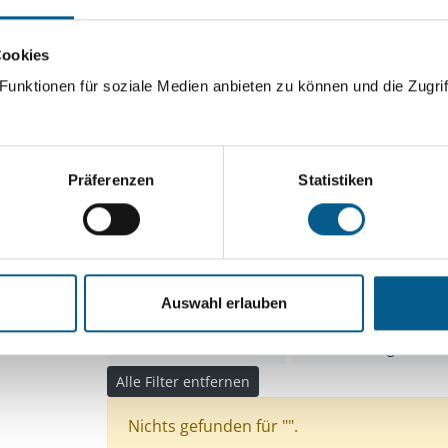
ingeben. Ergebnisse können durch die Wahl von Bereichen o
Cookies
unktionen für soziale Medien anbieten zu können und die Zugrif
Suchen
Aktive Filter:
Präferenzen
Statistiken
Themen: Kinder, Jugendliche & Familie
Themen
Themen: Wissenschaft und Forschung
Themen: Seniorinnen, Senioren & Pflege
Auswahl erlauben
Themen: Menschen mit Behinderung
Themen:
Themen: Kunst & Kultur
Themen: Bürgerschaf
Alle Filter entfernen
Nichts gefunden für "".