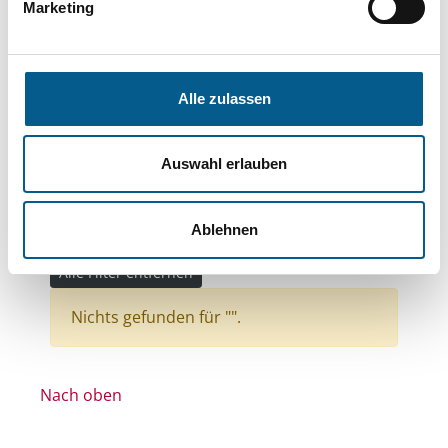
Bereiche: Stiftungen
Marketing
Themen: Kinder, Jugendliche & Familie
Themen: Wohltätige Zwecke
Alle zulassen
Themen: Wissenschaft und Forschung
Themen: Kunst & Kultur
Auswahl erlauben
Themen: Bürgerschaftliches Engagement
Themen: Natur- & Umweltschutz
Ablehnen
Themen: Seniorinnen, Senioren & Pflege
Alle Filter entfernen
Nichts gefunden für "".
Nach oben