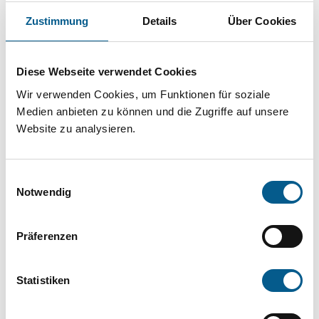
Projekt oder ein Vorhaben? Hier können Sie
Zustimmung
Details
Über Cookies
direkt über unsere Fördermitteldatenbank und
Stiftungsdatenbank recherchieren. Bei der
Diese Webseite verwendet Cookies
Suche bitte die Groß- und Kleinschreibung
Wir verwenden Cookies, um Funktionen für soziale
beachten.
Medien anbieten zu können und die Zugriffe auf unsere
Website zu analysieren.
Bitte Suchbegriff eingeben. Ergebnisse
können durch die Wahl von Bereichen oder
Einwilligungsauswahl
Kategorien verfeinert werden.
Notwendig
Suchen
Präferenzen
Aktive Filter:
Statistiken