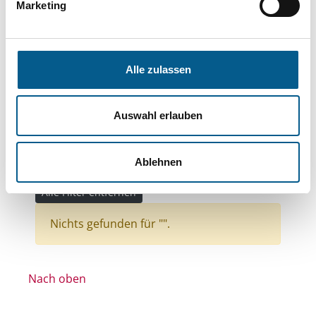
Bereiche: Stiftungen
Marketing
Themen: Kinder, Jugendliche & Familie
Themen: Wohltätige Zwecke
Alle zulassen
Themen: Wissenschaft und Forschung
Themen: Bürgerschaftliches Engagement
Auswahl erlauben
Themen: Denkmalschutz
Themen: Natur- & Umweltschutz
Ablehnen
Themen: Seniorinnen, Senioren & Pflege
Alle Filter entfernen
Nichts gefunden für "".
Nach oben