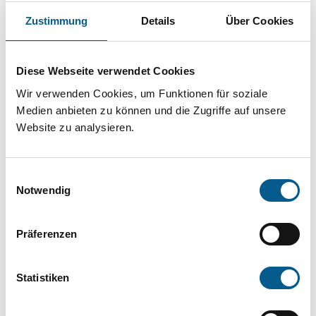
Projekt oder ein Vorhaben? Hier können Sie
Zustimmung
Details
Über Cookies
direkt über unsere Fördermitteldatenbank und
Stiftungsdatenbank recherchieren. Bei der
Diese Webseite verwendet Cookies
Suche bitte die Groß- und Kleinschreibung
Wir verwenden Cookies, um Funktionen für soziale
beachten.
Medien anbieten zu können und die Zugriffe auf unsere
Website zu analysieren.
Bitte Suchbegriff eingeben. Ergebnisse
können durch die Wahl von Bereichen oder
Einwilligungsauswahl
Kategorien verfeinert werden.
Notwendig
Suchen
Präferenzen
Aktive Filter:
Statistiken