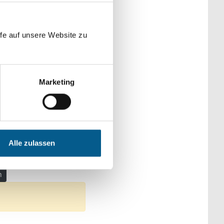
der Kategorien
fe auf unsere Website zu
Marketing
: Wohltätige Zwecke
en: Denkmalschutz
Alle zulassen
n