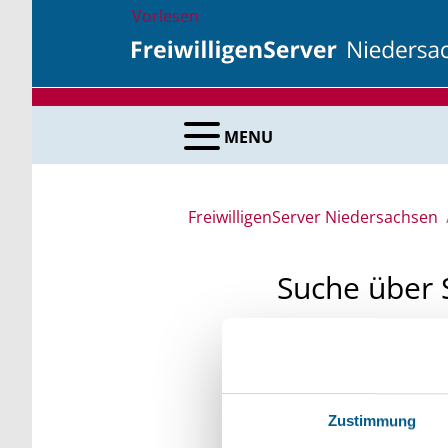
Vorlesen
MENU
FreiwilligenServer Niedersachsen
Suche über 
Sie suchen finanzielle
unsere Fördermittelda
Kleinschreibung beach
Zustimmung