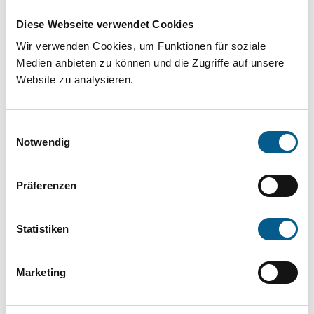
Projekt oder ein Vorhaben? Hier können Sie
Diese Webseite verwendet Cookies
direkt über unsere Fördermitteldatenbank und
Wir verwenden Cookies, um Funktionen für soziale
Stiftungsdatenbank recherchieren. Bei der
Medien anbieten zu können und die Zugriffe auf unsere
Suche bitte die Groß- und Kleinschreibung
Website zu analysieren.
beachten.
Einwilligungsauswahl
Bitte Suchbegriff eingeben. Ergebnisse
Notwendig
können durch die Wahl von Bereichen oder
Präferenzen
Kategorien verfeinert werden.
Suchen
Statistiken
Aktive Filter:
Marketing