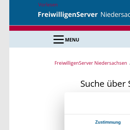
Vorlesen
MENU
FreiwilligenServer Niedersachsen
Suche über 
Sie suchen finanzielle
unsere Fördermittelda
Kleinschreibung beach
Zustimmung