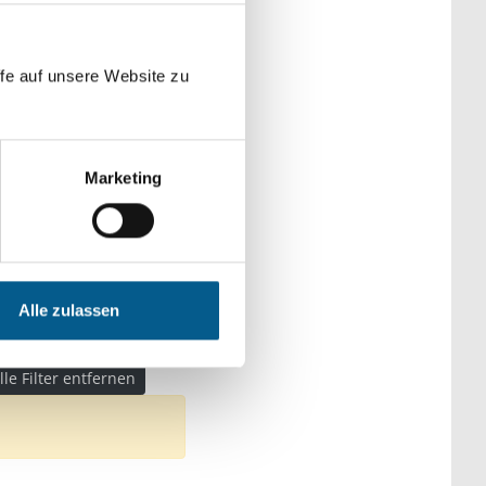
der Kategorien
fe auf unsere Website zu
Marketing
che & Familie
haft und Forschung
hemen: Kunst & Kultur
Alle zulassen
lle Filter entfernen