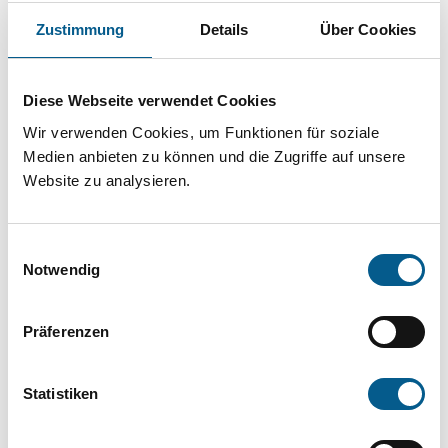
Projekt oder ein Vorhaben? Hier können Sie
Zustimmung
Details
Über Cookies
direkt über unsere Fördermitteldatenbank und
Stiftungsdatenbank recherchieren. Bei der
Diese Webseite verwendet Cookies
Suche bitte die Groß- und Kleinschreibung
Wir verwenden Cookies, um Funktionen für soziale
beachten.
Medien anbieten zu können und die Zugriffe auf unsere
Website zu analysieren.
Bitte Suchbegriff eingeben. Ergebnisse
können durch die Wahl von Bereichen oder
Einwilligungsauswahl
Kategorien verfeinert werden.
Notwendig
Suchen
Präferenzen
Aktive Filter:
Statistiken