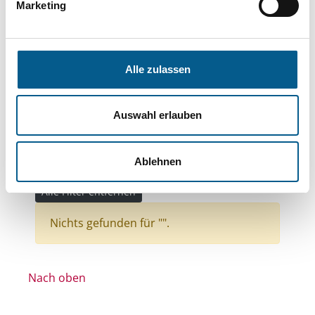
Bereiche: Stiftungen
Marketing
Themen: Kinder, Jugendliche & Familie
Themen: Wohltätige Zwecke
Alle zulassen
Themen: Wissenschaft und Forschung
Themen: Sport
Themen: Wohlfahrtswesen
Auswahl erlauben
Themen: Kunst & Kultur
Themen: Gesundheitswesen
Ablehnen
Themen: Natur- & Umweltschutz
Alle Filter entfernen
Nichts gefunden für "".
Nach oben