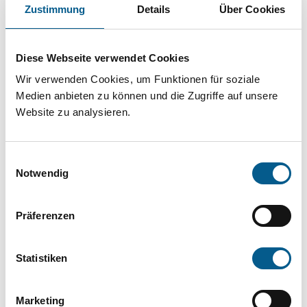
Projekt oder ein Vorhaben? Hier können Sie
Zustimmung
Details
Über Cookies
direkt über unsere Fördermitteldatenbank und
Stiftungsdatenbank recherchieren. Bei der
Diese Webseite verwendet Cookies
Suche bitte die Groß- und Kleinschreibung
Wir verwenden Cookies, um Funktionen für soziale
beachten.
Medien anbieten zu können und die Zugriffe auf unsere
Website zu analysieren.
Bitte Suchbegriff eingeben. Ergebnisse
Einwilligungsauswahl
können durch die Wahl von Bereichen oder
Notwendig
Kategorien verfeinert werden.
Präferenzen
Suchen
Statistiken
Aktive Filter:
Marketing