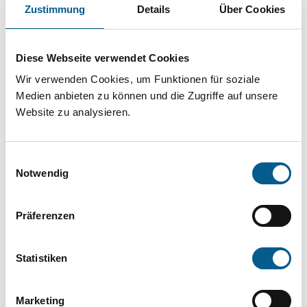
Projekt oder ein Vorhaben? Hier können Sie
Zustimmung
Details
Über Cookies
direkt über unsere Fördermitteldatenbank und
Stiftungsdatenbank recherchieren. Bei der
Diese Webseite verwendet Cookies
Suche bitte die Groß- und Kleinschreibung
Wir verwenden Cookies, um Funktionen für soziale
beachten.
Medien anbieten zu können und die Zugriffe auf unsere
Website zu analysieren.
Bitte Suchbegriff eingeben. Ergebnisse
Einwilligungsauswahl
können durch die Wahl von Bereichen oder
Notwendig
Kategorien verfeinert werden.
Präferenzen
Suchen
Statistiken
Aktive Filter:
Marketing