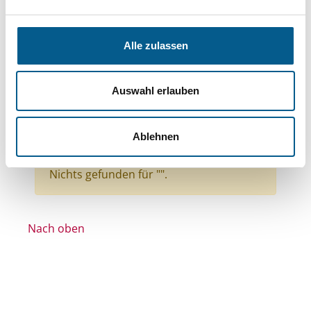
Themen: Kinder, Jugendliche & Familie
Themen: Wohltätige Zwecke
Alle zulassen
Themen: Wissenschaft und Forschung
Themen: Sport
Themen: Wohlfahrtswesen
Auswahl erlauben
Themen: Kunst & Kultur
Stiftungstyp: Lokal tätige Stiftung
Ablehnen
Alle Filter entfernen
Nichts gefunden für "".
Nach oben