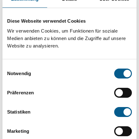
Projekt oder ein Vorhaben? Hier können Sie
direkt über unsere Fördermitteldatenbank und
Diese Webseite verwendet Cookies
Stiftungsdatenbank recherchieren. Bei der
Wir verwenden Cookies, um Funktionen für soziale
Suche bitte die Groß- und Kleinschreibung
Medien anbieten zu können und die Zugriffe auf unsere
beachten.
Website zu analysieren.
Bitte Suchbegriff eingeben. Ergebnisse
Einwilligungsauswahl
können durch die Wahl von Bereichen oder
Notwendig
Kategorien verfeinert werden.
Präferenzen
Suchen
Statistiken
Aktive Filter:
Marketing