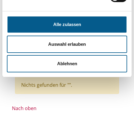
Themen: Kinder, Jugendliche & Familie
Themen: Wohltätige Zwecke
Themen: Seniorinnen, Senioren & Pflege
Alle zulassen
Themen: Bürgerschaftliches Engagement
Themen: Denkmalschutz
Auswahl erlauben
Themen: Heimatpflege
Themen: Tierschutz
Themen: Wohlfahrtswesen
Ablehnen
Alle Filter entfernen
Nichts gefunden für "".
Nach oben