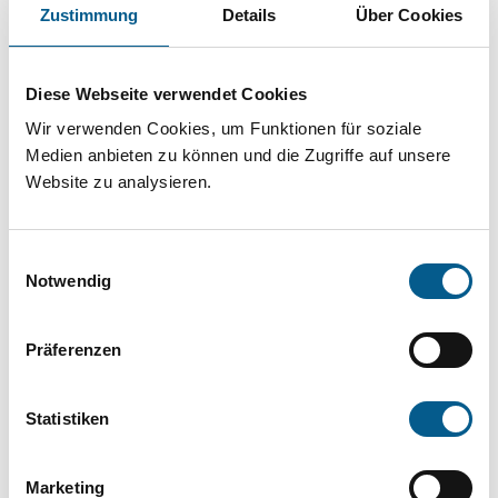
Projekt oder ein Vorhaben? Hier können Sie
Zustimmung
Details
Über Cookies
direkt über unsere Fördermitteldatenbank und
Stiftungsdatenbank recherchieren. Bei der
Diese Webseite verwendet Cookies
Suche bitte die Groß- und Kleinschreibung
Wir verwenden Cookies, um Funktionen für soziale
beachten.
Medien anbieten zu können und die Zugriffe auf unsere
Website zu analysieren.
Bitte Suchbegriff eingeben. Ergebnisse
Einwilligungsauswahl
können durch die Wahl von Bereichen oder
Notwendig
Kategorien verfeinert werden.
Präferenzen
Suchen
Statistiken
Aktive Filter:
Marketing