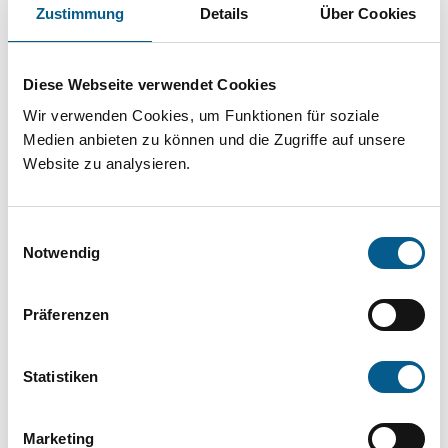
Projekt oder ein Vorhaben? Hier können Sie
Zustimmung
Details
Über Cookies
direkt über unsere Fördermitteldatenbank und
Stiftungsdatenbank recherchieren. Bei der
Diese Webseite verwendet Cookies
Suche bitte die Groß- und Kleinschreibung
Wir verwenden Cookies, um Funktionen für soziale
beachten.
Medien anbieten zu können und die Zugriffe auf unsere
Website zu analysieren.
Bitte Suchbegriff eingeben. Ergebnisse
Einwilligungsauswahl
können durch die Wahl von Bereichen oder
Notwendig
Kategorien verfeinert werden.
Präferenzen
Suchen
Statistiken
Aktive Filter:
Marketing