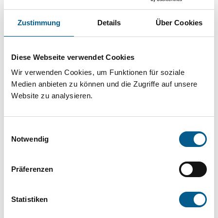
Projekt oder ein Vorhaben? Hier können Sie
direkt über unsere Fördermitteldatenbank und
Zustimmung
Details
Über Cookies
Stiftungsdatenbank recherchieren. Bei der
Suche bitte die Groß- und Kleinschreibung
Diese Webseite verwendet Cookies
beachten.
Wir verwenden Cookies, um Funktionen für soziale
Medien anbieten zu können und die Zugriffe auf unsere
Website zu analysieren.
Bitte Suchbegriff eingeben. Ergebnisse
können durch die Wahl von Bereichen oder
Einwilligungsauswahl
Kategorien verfeinert werden.
Notwendig
Suchen
Präferenzen
Aktive Filter:
Statistiken