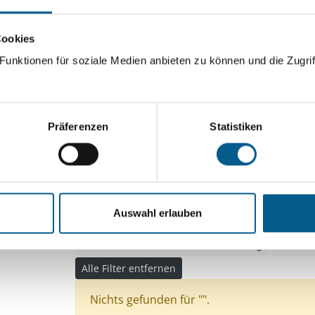
ingeben. Ergebnisse können durch die Wahl von Bereichen o
Cookies
unktionen für soziale Medien anbieten zu können und die Zugrif
Suchen
Aktive Filter:
Präferenzen
Statistiken
Themen: Kinder, Jugendliche & Familie
Themen
Themen: Wohltätige Zwecke
Themen: Bildung 
Themen: Natur- & Umweltschutz
Auswahl erlauben
Themen: Bürgerschaftliches Engagement
Themen: Wissenschaft und Forschung
Themen:
Alle Filter entfernen
Nichts gefunden für "".