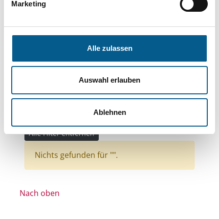
Bereiche: Stiftungen
Marketing
Themen: Kinder, Jugendliche & Familie
Themen: Wissenschaft und Forschung
Alle zulassen
Themen: Gesundheitswesen
Themen: Bürgerschaftliches Engagement
Auswahl erlauben
Themen: Politische Bildung & Demokratie
Themen: Integration
Ablehnen
Themen: Kirchliche Zwecke
Alle Filter entfernen
Nichts gefunden für "".
Nach oben