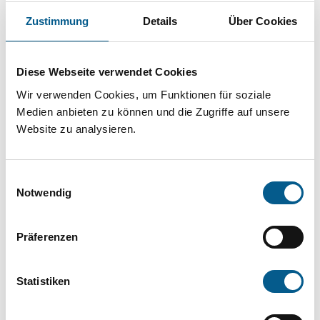
Projekt oder ein Vorhaben? Hier können Sie
Zustimmung
Details
Über Cookies
direkt über unsere Fördermitteldatenbank und
Stiftungsdatenbank recherchieren. Bei der
Diese Webseite verwendet Cookies
Suche bitte die Groß- und Kleinschreibung
Wir verwenden Cookies, um Funktionen für soziale
beachten.
Medien anbieten zu können und die Zugriffe auf unsere
Website zu analysieren.
Bitte Suchbegriff eingeben. Ergebnisse
können durch die Wahl von Bereichen oder
Einwilligungsauswahl
Kategorien verfeinert werden.
Notwendig
Suchen
Präferenzen
Aktive Filter:
Statistiken