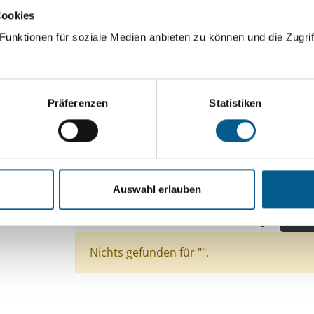
Cookies
ingeben. Ergebnisse können durch die Wahl von Bereichen o
unktionen für soziale Medien anbieten zu können und die Zugrif
Suchen
Präferenzen
Statistiken
Aktive Filter:
Bereiche: Stiftungen
Themen: Kinder, Jugendli
Themen: Wissenschaft und Forschung
Themen
Auswahl erlauben
Themen: Bürgerschaftliches Engagement
Themen: Seniorinnen, Senioren & Pflege
Alle F
Nichts gefunden für "".