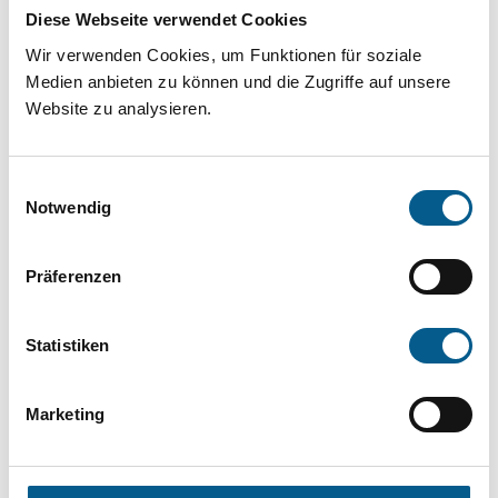
Projekt oder ein Vorhaben? Hier können Sie
Diese Webseite verwendet Cookies
direkt über unsere Fördermitteldatenbank und
Wir verwenden Cookies, um Funktionen für soziale
Stiftungsdatenbank recherchieren. Bei der
Medien anbieten zu können und die Zugriffe auf unsere
Website zu analysieren.
Suche bitte die Groß- und Kleinschreibung
beachten.
Einwilligungsauswahl
Notwendig
Bitte Suchbegriff eingeben. Ergebnisse
können durch die Wahl von Bereichen oder
Präferenzen
Kategorien verfeinert werden.
Statistiken
Suchen
Marketing
Aktive Filter: