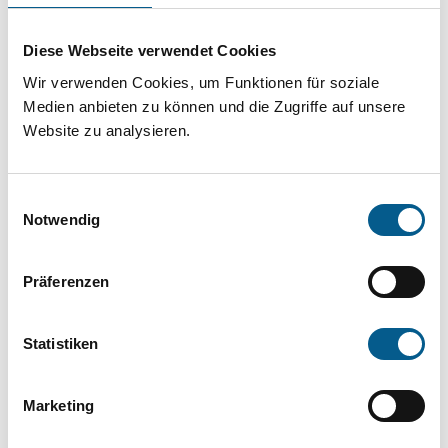
Projekt oder ein Vorhaben? Hier können Sie
direkt über unsere Fördermitteldatenbank und
Diese Webseite verwendet Cookies
Stiftungsdatenbank recherchieren. Bei der
Wir verwenden Cookies, um Funktionen für soziale
Suche bitte die Groß- und Kleinschreibung
Medien anbieten zu können und die Zugriffe auf unsere
Website zu analysieren.
beachten.
Einwilligungsauswahl
Bitte Suchbegriff eingeben. Ergebnisse
Notwendig
können durch die Wahl von Bereichen oder
Kategorien verfeinert werden.
Präferenzen
Suchen
Statistiken
Aktive Filter:
Marketing