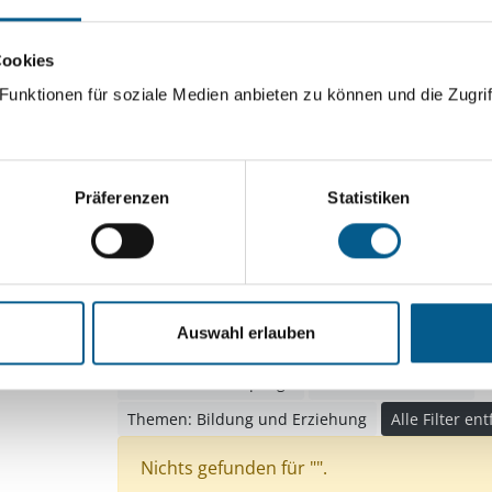
ingeben. Ergebnisse können durch die Wahl von Bereichen o
Cookies
unktionen für soziale Medien anbieten zu können und die Zugrif
Suchen
Aktive Filter:
Präferenzen
Statistiken
Themen: Kinder, Jugendliche & Familie
Themen: Wissenschaft und Forschung
Themen: Seniorinnen, Senioren & Pflege
Auswahl erlauben
Themen: Bürgerschaftliches Engagement
Them
Themen: Heimatpflege
Themen: Tierschutz
Themen: Bildung und Erziehung
Alle Filter en
Nichts gefunden für "".