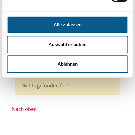
Bereiche: Stiftungen
Themen: Kinder, Jugendliche & Familie
Themen: Wissenschaft und Forschung
Alle zulassen
Themen: Seniorinnen, Senioren & Pflege
Themen: Bildung und Erziehung
Auswahl erlauben
Themen: Menschen mit Behinderung
Themen: Kunst & Kultur
Ablehnen
Themen: Denkmalschutz
Alle Filter entfernen
Nichts gefunden für "".
Nach oben