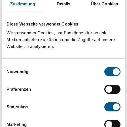
Projekt oder ein Vorhaben? Hier können Sie
Zustimmung
Details
Über Cookies
direkt über unsere Fördermitteldatenbank und
Stiftungsdatenbank recherchieren. Bei der
Diese Webseite verwendet Cookies
Suche bitte die Groß- und Kleinschreibung
Wir verwenden Cookies, um Funktionen für soziale
beachten.
Medien anbieten zu können und die Zugriffe auf unsere
Website zu analysieren.
Bitte Suchbegriff eingeben. Ergebnisse
Einwilligungsauswahl
können durch die Wahl von Bereichen oder
Notwendig
Kategorien verfeinert werden.
Präferenzen
Suchen
Statistiken
Aktive Filter:
Marketing