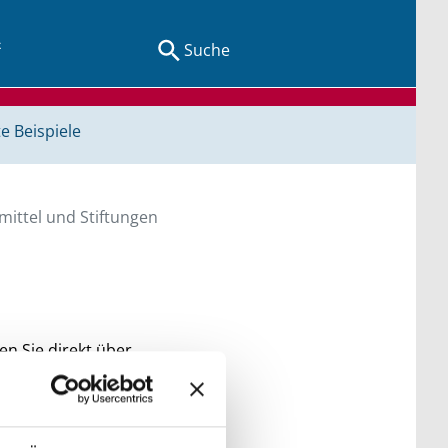
Suche
e Beispiele
ittel und Stiftungen
en Sie direkt über
he bitte die Groß- und