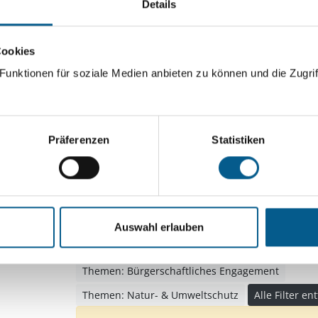
Details
ingeben. Ergebnisse können durch die Wahl von Bereichen o
Cookies
unktionen für soziale Medien anbieten zu können und die Zugrif
Suchen
Aktive Filter:
Präferenzen
Statistiken
Bereiche: Stiftungen
Themen: Kinder, Jugendli
Themen: Wissenschaft und Forschung
Themen: Seniorinnen, Senioren & Pflege
Themen: Bildung und Erziehung
Themen: Men
Auswahl erlauben
Themen: Tierschutz
Themen: Kunst & Kultur
Themen: Bürgerschaftliches Engagement
Themen: Natur- & Umweltschutz
Alle Filter en