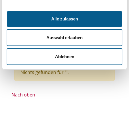
Themen: Kinder, Jugendliche & Familie
Themen: Wissenschaft und Forschung
Alle zulassen
Themen: Seniorinnen, Senioren & Pflege
Themen: Denkmalschutz
Auswahl erlauben
Themen: Heimatpflege
Themen: Tierschutz
Themen: Bildung und Erziehung
Ablehnen
Alle Filter entfernen
Nichts gefunden für "".
Nach oben