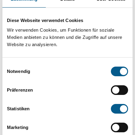
Projekt oder ein Vorhaben? Hier können Sie
direkt über unsere Fördermitteldatenbank und
Diese Webseite verwendet Cookies
Stiftungsdatenbank recherchieren. Bei der
Wir verwenden Cookies, um Funktionen für soziale
Suche bitte die Groß- und Kleinschreibung
Medien anbieten zu können und die Zugriffe auf unsere
beachten.
Website zu analysieren.
Bitte Suchbegriff eingeben. Ergebnisse
Einwilligungsauswahl
können durch die Wahl von Bereichen oder
Notwendig
Kategorien verfeinert werden.
Präferenzen
Suchen
Statistiken
Aktive Filter:
Marketing