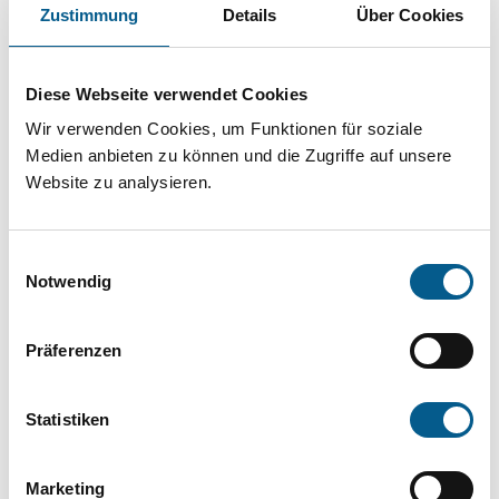
Projekt oder ein Vorhaben? Hier können Sie
Zustimmung
Details
Über Cookies
direkt über unsere Fördermitteldatenbank und
Stiftungsdatenbank recherchieren. Bei der
Diese Webseite verwendet Cookies
Suche bitte die Groß- und Kleinschreibung
Wir verwenden Cookies, um Funktionen für soziale
beachten.
Medien anbieten zu können und die Zugriffe auf unsere
Website zu analysieren.
Bitte Suchbegriff eingeben. Ergebnisse
Einwilligungsauswahl
können durch die Wahl von Bereichen oder
Notwendig
Kategorien verfeinert werden.
Präferenzen
Suchen
Statistiken
Aktive Filter:
Marketing