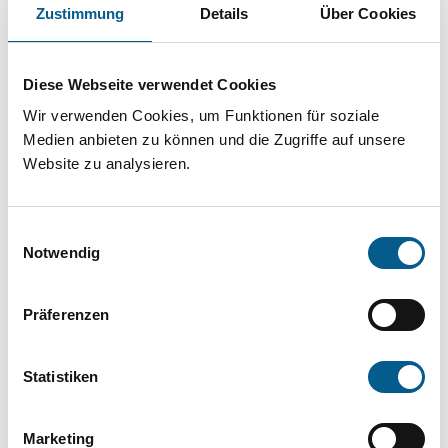
Projekt oder ein Vorhaben? Hier können Sie
Zustimmung
Details
Über Cookies
direkt über unsere Fördermitteldatenbank und
Stiftungsdatenbank recherchieren. Bei der
Diese Webseite verwendet Cookies
Suche bitte die Groß- und Kleinschreibung
Wir verwenden Cookies, um Funktionen für soziale
beachten.
Medien anbieten zu können und die Zugriffe auf unsere
Website zu analysieren.
Bitte Suchbegriff eingeben. Ergebnisse
Einwilligungsauswahl
können durch die Wahl von Bereichen oder
Notwendig
Kategorien verfeinert werden.
Präferenzen
Suchen
Statistiken
Aktive Filter:
Marketing