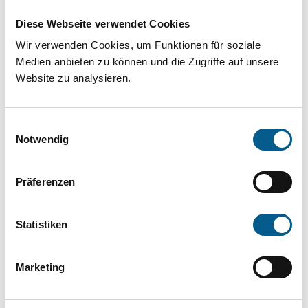
Projekt oder ein Vorhaben? Hier können Sie
Diese Webseite verwendet Cookies
direkt über unsere Fördermitteldatenbank und
Wir verwenden Cookies, um Funktionen für soziale
Stiftungsdatenbank recherchieren. Bei der
Medien anbieten zu können und die Zugriffe auf unsere
Suche bitte die Groß- und Kleinschreibung
Website zu analysieren.
beachten.
Einwilligungsauswahl
Bitte Suchbegriff eingeben. Ergebnisse
Notwendig
können durch die Wahl von Bereichen oder
Präferenzen
Kategorien verfeinert werden.
Suchen
Statistiken
Aktive Filter:
Marketing